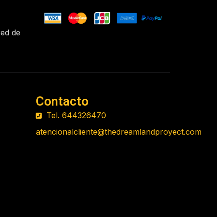
red de
Contacto
Tel. 644326470
atencionalcliente@thedreamlandproyect.com