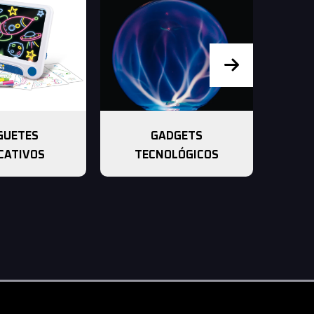
GUETES
GADGETS
RE
CATIVOS
TECNOLÓGICOS