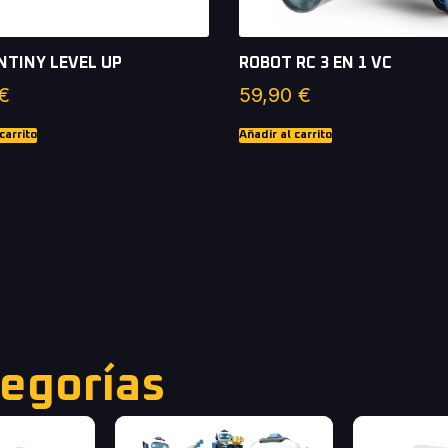
NTINY LEVEL UP
ROBOT RC 3 EN 1 VC
€
59,90
€
carrito
Añadir al carrito
egorías