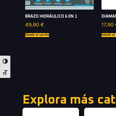
BRAZO HIDRÁULICO 6 EN 1
DIAMA
49,90
€
17,90
Añadir al carrito
Añadir al 
Alternar alto contraste
Alternar tamaño de letra
Explora más cat