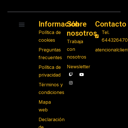
Información
Sobre
Contacto
nosotros
Política de
Tel.
RADIO CONTROL
ROBOTS PROGRAMABLES
JUGUETES EDUCATIVOS
GADGETS TECNOLÓGICOS
REGALOS FRIKIS
JUEGOS DE MESA
cookies
644326470
Trabaja
con
Preguntas
atencionalcli
nosotros
frecuentes
Newsletter
Política de
privacidad
Términos y
condiciones
Mapa
web
Declaración
de