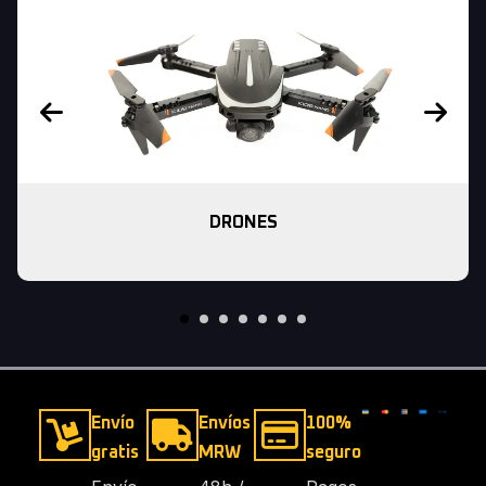
DRONES
Envío
Envíos
100%
gratis
MRW
seguro