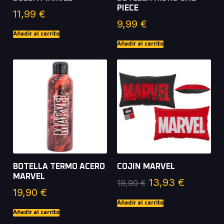
PIECE
11,99
€
9,99
€
Añadir al carrito
Añadir al carrito
BOTELLA TERMO ACERO
COJIN MARVEL
MARVEL
13,93
€
19,90
€
19,90
€
Añadir al carrito
Añadir al carrito