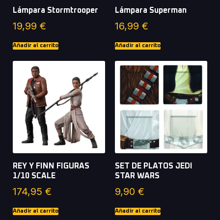
Lámpara Stormtrooper
Lámpara Superman
19,99
€
16,99
€
Añadir al carrito
Añadir al carrito
REY Y FINN FIGURAS
SET DE PLATOS JEDI
1/10 SCALE
STAR WARS
174,95
€
9,90
€
Añadir al carrito
Añadir al carrito