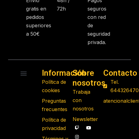
Envío
48h /
Pagos
gratis en
72h
seguros
pedidos
con red
superiores
de
a 50€
seguridad
privada.
Información
Sobre
Contacto
nosotros
Política de
Tel.
RADIO CONTROL
ROBOTS PROGRAMABLES
JUGUETES EDUCATIVOS
GADGETS TECNOLÓGICOS
REGALOS FRIKIS
JUEGOS DE MESA
cookies
644326470
Trabaja
con
Preguntas
atencionalcli
nosotros
frecuentes
Newsletter
Política de
privacidad
Términos y