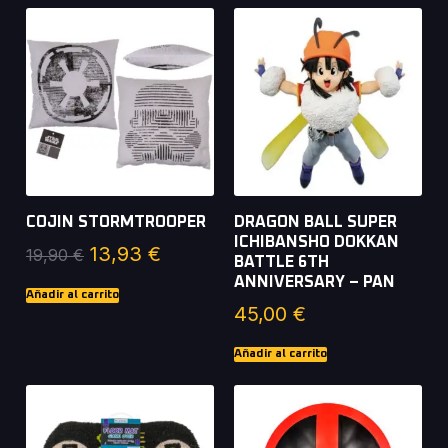
COJIN STORMTROOPER
DRAGON BALL SUPER
ICHIBANSHO DOKKAN
13,93
€
19,90
€
BATTLE 6TH
ANNIVERSARY – PAN
Añadir al carrito
45,00
€
Añadir al carrito