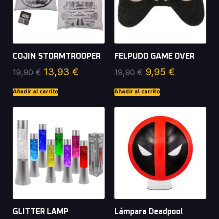
COJIN STORMTROOPER
FELPUDO GAME OVER
13,93
€
9,95
€
19,90
€
19,90
€
Añadir al carrito
Añadir al carrito
GLITTER LAMP
Lámpara Deadpool