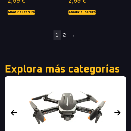
2,99
€
2,99
€
Añadir al carrito
Añadir al carrito
1
2
→
Explora más categorías