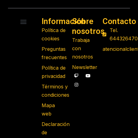
Información
Sobre
Contacto
nosotros
Política de
Tel.
RADIO CONTROL
ROBOTS PROGRAMABLES
JUGUETES EDUCATIVOS
GADGETS TECNOLÓGICOS
REGALOS FRIKIS
JUEGOS DE MESA
cookies
644326470
Trabaja
con
Preguntas
atencionalcli
nosotros
frecuentes
Newsletter
Política de
privacidad
Términos y
condiciones
Mapa
web
Declaración
de