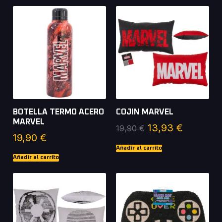
analiza promociones,
bonos y características
de distintos casinos
para ayudar a los
usuarios a tomar
decisiones informadas.
BOTELLA TERMO ACERO
COJIN MARVEL
MARVEL
13,93
€
19,90
€
19,90
€
Añadir al carrito
Añadir al carrito