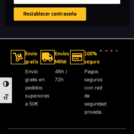
Restablecer contraseña
Envío
Envíos
100%
gratis
MRW
seguro
Envío
48h /
Pagos
gratis en
72h
seguros
Alternar alto contraste
pedidos
con red
superiores
de
Alternar tamaño de letra
a 50€
seguridad
privada.