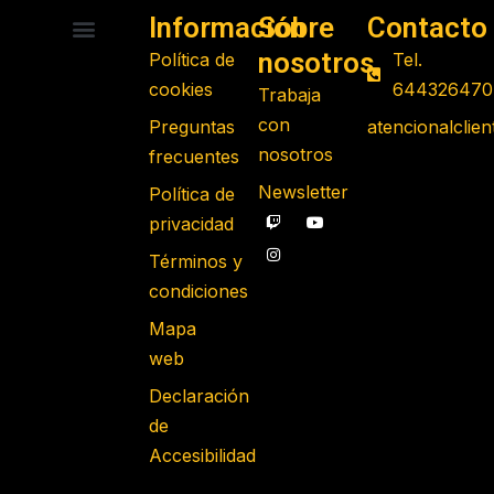
Información
Sobre
Contacto
nosotros
Política de
Tel.
RADIO CONTROL
ROBOTS PROGRAMABLES
JUGUETES EDUCATIVOS
GADGETS TECNOLÓGICOS
REGALOS FRIKIS
JUEGOS DE MESA
cookies
644326470
Trabaja
con
Preguntas
atencionalcli
nosotros
frecuentes
Newsletter
Política de
privacidad
Términos y
condiciones
Mapa
web
Declaración
de
Accesibilidad