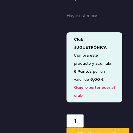
Hay existencias
Club
JUGUETRÓNICA
Compra este
producto y acumula
6
Puntos
por un
valor de
6,00
€
.
Quiero pertenecer al
club