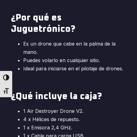
¿Por qué es
Juguetrónico?
Es un drone que cabe en la palma de la
mano.
Puedes volarlo en cualquier sitio.
Ideal para iniciarse en el pilotaje de drones.
Alternar alto contraste
Alternar tamaño de letra
¿Qué incluye la caja?
1 Air Destroyer Drone V2.
4 x Hélices de repuesto.
1 x Emisora 2,4 GHz.
1 x Cable para carga USB.