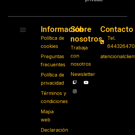
Información
Sobre
Contacto
nosotros
Política de
Tel.
RADIO CONTROL
ROBOTS PROGRAMABLES
JUGUETES EDUCATIVOS
GADGETS TECNOLÓGICOS
REGALOS FRIKIS
JUEGOS DE MESA
cookies
644326470
Trabaja
con
Preguntas
atencionalcli
nosotros
frecuentes
Newsletter
Política de
privacidad
Términos y
condiciones
Mapa
web
Declaración