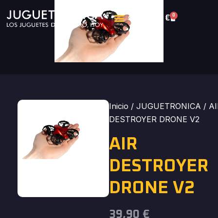
0
0,00
€
Inicio
/
JUGUETRONICA
/ A
DESTROYER DRONE V2
AIR
DESTROYER
DRONE V2
39,90
€