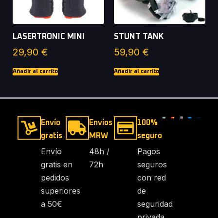
LASERTRONIC MINI
STUNT TANK
29,90
€
59,90
€
Añadir al carrito
Añadir al carrito
Envío
Envíos
100%
gratis
MRW
seguro
Envío
48h /
Pagos
gratis en
72h
seguros
pedidos
con red
superiores
de
a 50€
seguridad
privada.