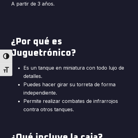
A partir de 3 años.
¿Por qué es
Juguetrónico?
Alternar alto contraste
Es un tanque en miniatura con todo lujo de
Alternar tamaño de letra
detalles.
Puedes hacer girar su torreta de forma
independiente.
Permite realizar combates de infrarrojos
contra otros tanques.
¿Qué incluye la caja?