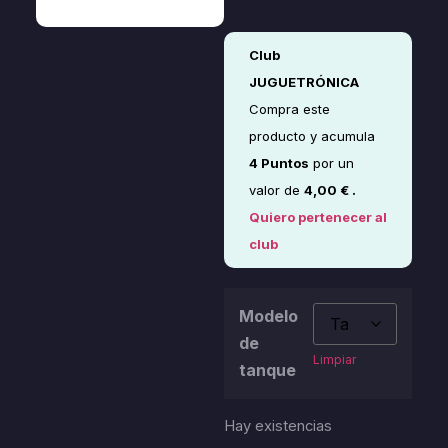
Club
JUGUETRÓNICA
Compra este
producto y acumula
4
Puntos
por un
valor de
4,00
€
.
Quiero pertenecer al
club
Modelo
de
Limpiar
tanque
Hay existencias