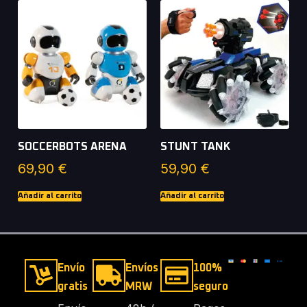
SOCCERBOTS ARENA
STUNT TANK
69,90
€
59,90
€
Añadir al carrito
Añadir al carrito
Envío
Envíos
100%
gratis
MRW
seguro