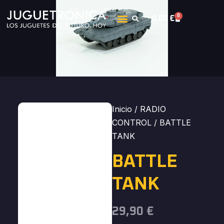
0
0,00
€
Inicio
/
RADIO
CONTROL
/ BATTLE
TANK
BATTLE
TANK
29,90
€