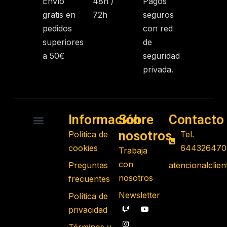
Envío
48h /
Pagos
gratis en
72h
seguros
pedidos
con red
superiores
de
a 50€
seguridad
privada.
Información
Sobre
Contacto
nosotros
Política de
Tel.
RADIO CONTROL
ROBOTS PROGRAMABLES
JUGUETES EDUCATIVOS
GADGETS TECNOLÓGICOS
REGALOS FRIKIS
JUEGOS DE MESA
cookies
644326470
Trabaja
con
Preguntas
atencionalcli
nosotros
frecuentes
Newsletter
Política de
privacidad