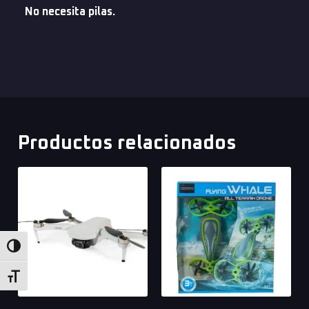
No necesita pilas.
Productos relacionados
Alternar alto contraste
Alternar tamaño de letra