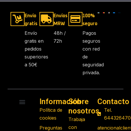
Envío
Envíos
100%
gratis
MRW
seguro
Envío
48h /
Pagos
gratis en
72h
seguros
pedidos
con red
superiores
de
a 50€
seguridad
privada.
Información
Sobre
Contacto
nosotros
Política de
Tel.
RADIO CONTROL
ROBOTS PROGRAMABLES
JUGUETES EDUCATIVOS
GADGETS TECNOLÓGICOS
REGALOS FRIKIS
JUEGOS DE MESA
cookies
644326470
Trabaja
con
Preguntas
atencionalcli