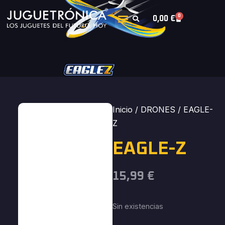
0
0,00
€
Inicio
/
DRONES
/ EAGLE-
Z
EAGLE-Z
15,99
€
Sin existencias