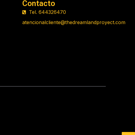
Contacto
Tel. 644326470
atencionalcliente@thedreamlandproyect.com