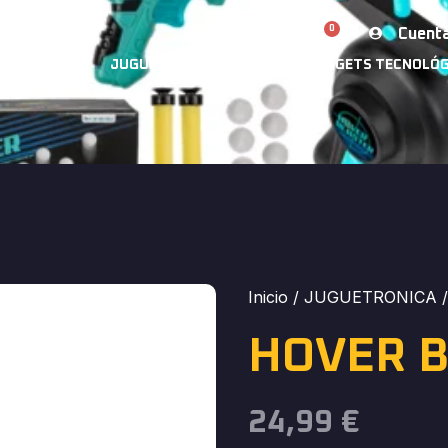
0
Cuent
0,00
€
GRAMABLES
JUGUETES EDUCATIVOS
GADGETS TECNOLÓG
Inicio
/
JUGUETRONICA
/
HOVER 
24,99
€