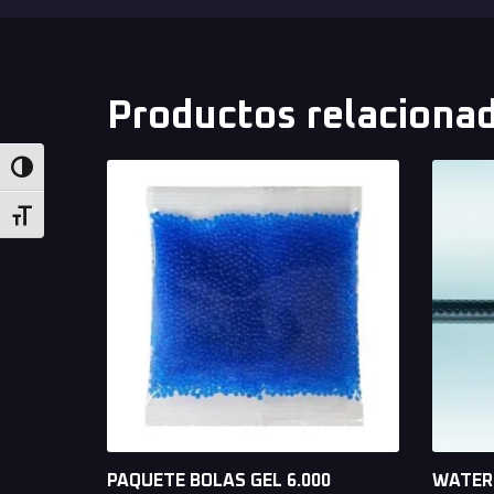
Productos relaciona
Alternar alto contraste
Alternar tamaño de letra
PAQUETE BOLAS GEL 6.000
WATER