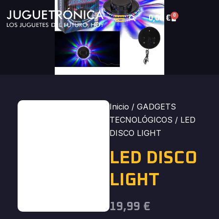
0
0,00
€
Inicio
/
GADGETS
TECNOLÓGICOS
/ LED
DISCO LIGHT
LED DISCO
LIGHT
19,99
€