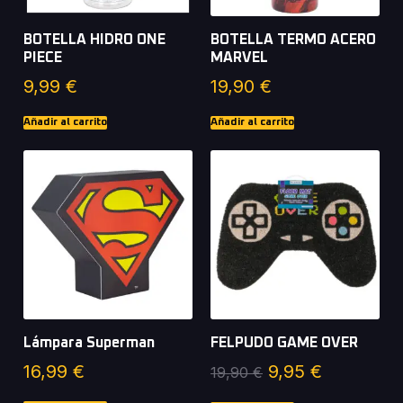
BOTELLA HIDRO ONE
BOTELLA TERMO ACERO
PIECE
MARVEL
9,99
€
19,90
€
Añadir al carrito
Añadir al carrito
Lámpara Superman
FELPUDO GAME OVER
16,99
€
9,95
€
19,90
€