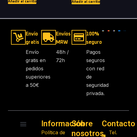
Añadir al carrito
Añadir al carrito
Envío
Envíos
100%
gratis
MRW
seguro
Envío
48h /
Pagos
gratis en
72h
seguros
pedidos
con red
superiores
de
a 50€
seguridad
privada.
Información
Sobre
Contacto
nosotros
Política de
Tel.
RADIO CONTROL
ROBOTS PROGRAMABLES
JUGUETES EDUCATIVOS
GADGETS TECNOLÓGICOS
REGALOS FRIKIS
JUEGOS DE MESA