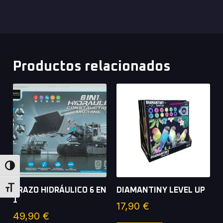
Productos relacionados
Alternar alto contraste
Alternar tamaño de letra
BRAZO HIDRÁULICO 6 EN
DIAMANTINY LEVEL UP
1
17,90
€
49,90
€