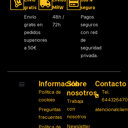
Envío
Envíos
100%
gratis
MRW
seguro
Envío
48h /
Pagos
gratis en
72h
seguros
pedidos
con red
superiores
de
a 50€
seguridad
privada.
Información
Sobre
Contacto
nosotros
Política de
Tel.
RADIO CONTROL
ROBOTS PROGRAMABLES
JUGUETES EDUCATIVOS
GADGETS TECNOLÓGICOS
REGALOS FRIKIS
JUEGOS DE MESA
cookies
644326470
Trabaja
con
Preguntas
atencionalcli
nosotros
frecuentes
Newsletter
Política de