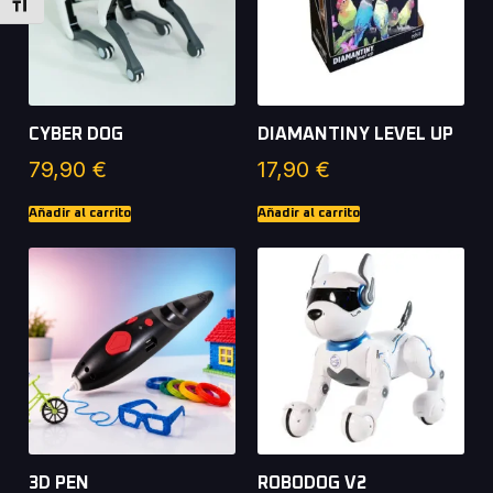
Alternar tamaño de letra
CYBER DOG
DIAMANTINY LEVEL UP
79,90
€
17,90
€
Añadir al carrito
Añadir al carrito
3D PEN
ROBODOG V2