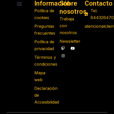
Información
Sobre
Contacto
nosotros
Política de
Tel.
RADIO CONTROL
ROBOTS PROGRAMABLES
JUGUETES EDUCATIVOS
GADGETS TECNOLÓGICOS
REGALOS FRIKIS
JUEGOS DE MESA
cookies
644326470
Trabaja
con
Preguntas
atencionalcli
nosotros
frecuentes
Newsletter
Política de
privacidad
Términos y
condiciones
Mapa
web
Declaración
de
Accesibilidad