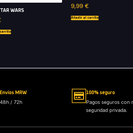
9,99
€
STAR WARS
Añadir al carrito
€
carrito
Envíos MRW
100% seguro
48h / 72h
Pagos seguros con 
seguridad privada.