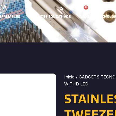
0
Cuent
0,00
€
GRAMABLES
JUGUETES EDUCATIVOS
GADGETS TECNOLÓG
Inicio
/
GADGETS TECNO
WITHD LED
STAINLE
TWEEZE