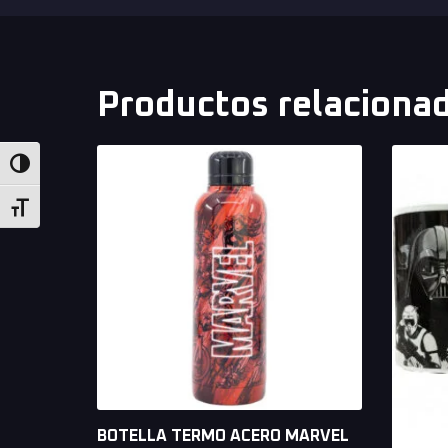
Productos relaciona
Alternar alto contraste
Alternar tamaño de letra
BOTELLA TERMO ACERO MARVEL