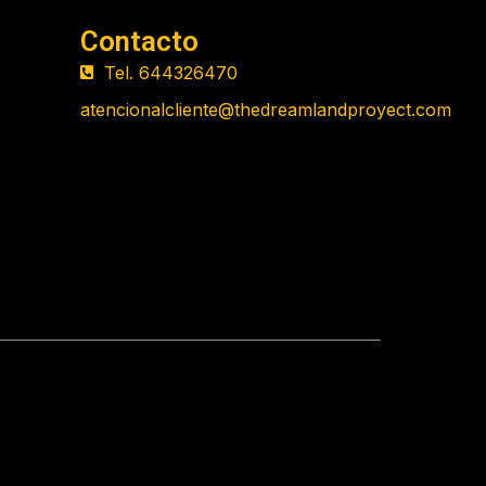
Contacto
Tel. 644326470
atencionalcliente@thedreamlandproyect.com