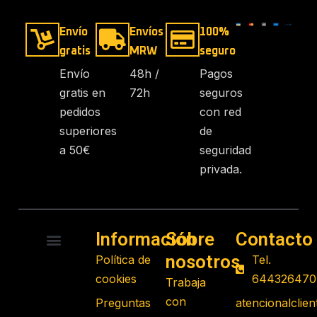
Envío
Envíos
100%
gratis
MRW
seguro
Envío
48h /
Pagos
gratis en
72h
seguros
pedidos
con red
superiores
de
a 50€
seguridad
privada.
Información
Sobre
Contacto
nosotros
Política de
Tel.
RADIO CONTROL
ROBOTS PROGRAMABLES
JUGUETES EDUCATIVOS
GADGETS TECNOLÓGICOS
REGALOS FRIKIS
JUEGOS DE MESA
cookies
644326470
Trabaja
con
Preguntas
atencionalcli