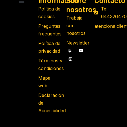
Información
Sobre
Contacto
nosotros
Política de
Tel.
RADIO CONTROL
ROBOTS PROGRAMABLES
JUGUETES EDUCATIVOS
GADGETS TECNOLÓGICOS
REGALOS FRIKIS
JUEGOS DE MESA
cookies
644326470
Trabaja
con
Preguntas
atencionalcli
nosotros
frecuentes
Newsletter
Política de
privacidad
Términos y
condiciones
Mapa
web
Declaración
de
Accesibilidad