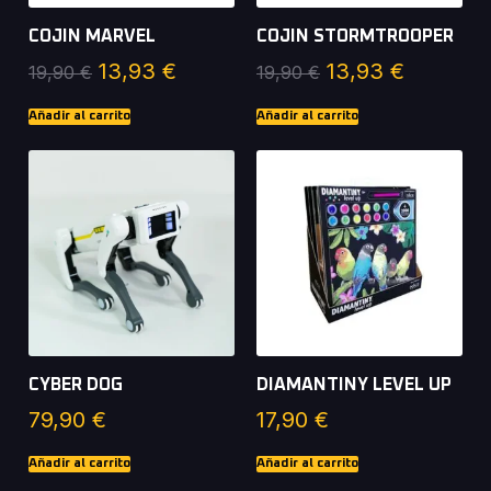
COJIN MARVEL
COJIN STORMTROOPER
13,93
€
13,93
€
19,90
€
19,90
€
Añadir al carrito
Añadir al carrito
CYBER DOG
DIAMANTINY LEVEL UP
79,90
€
17,90
€
Añadir al carrito
Añadir al carrito