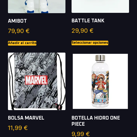
BATTLE TANK
AMIBOT
29,90
€
79,90
€
Seleccionar opciones
Añadir al carrito
BOLSA MARVEL
BOTELLA HIDRO ONE
PIECE
11,99
€
9,99
€