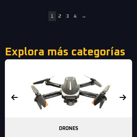
1
2
3
4
→
Explora más categorías
DRONES