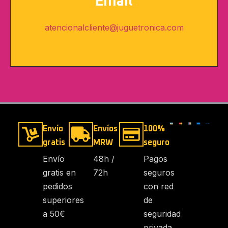
Email
atencionalcliente@juguetronica.com
Envío
Envíos
100%
gratis
MRW
seguro
Envío
48h /
Pagos
gratis en
72h
seguros
pedidos
con red
superiores
de
a 50€
seguridad
privada.