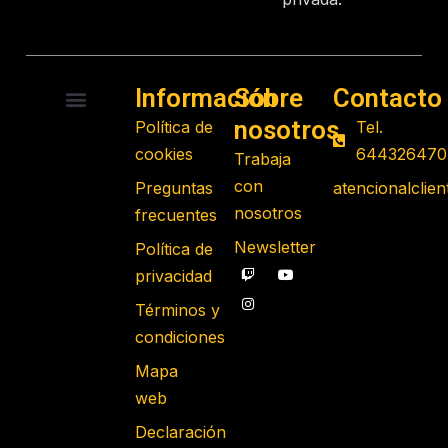
Información
Sobre
Contacto
nosotros
Política de
Tel.
RADIO CONTROL
ROBOTS PROGRAMABLES
JUGUETES EDUCATIVOS
GADGETS TECNOLÓGICOS
REGALOS FRIKIS
JUEGOS DE MESA
cookies
644326470
Trabaja
con
Preguntas
atencionalcli
nosotros
frecuentes
Newsletter
Política de
privacidad
Términos y
condiciones
Mapa
web
Declaración