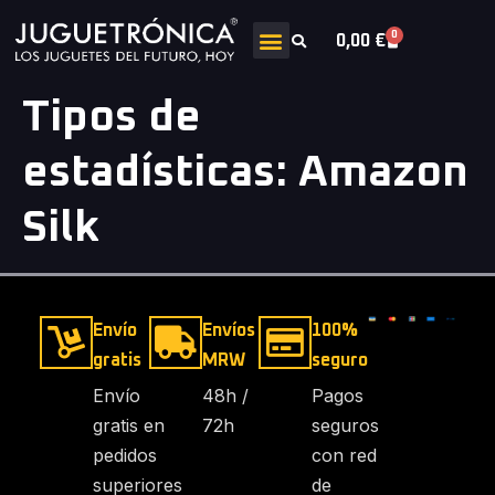
0
0,00
€
Tipos de
estadísticas:
Amazon
Silk
Envío
Envíos
100%
gratis
MRW
seguro
Envío
48h /
Pagos
gratis en
72h
seguros
pedidos
con red
superiores
de