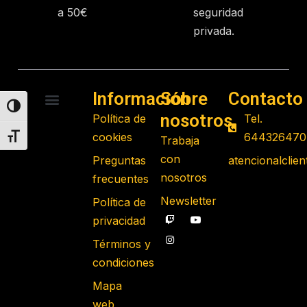
a 50€
seguridad
privada.
Información
Sobre
Contacto
Alternar alto contraste
nosotros
Política de
Tel.
RADIO CONTROL
ROBOTS PROGRAMABLES
JUGUETES EDUCATIVOS
GADGETS TECNOLÓGICOS
REGALOS FRIKIS
JUEGOS DE MESA
cookies
644326470
Alternar tamaño de letra
Trabaja
con
Preguntas
atencionalcli
nosotros
frecuentes
Newsletter
Política de
privacidad
Términos y
condiciones
Mapa
web