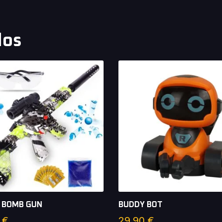
dos
 BOMB GUN
BUDDY BOT
0
€
29,90
€