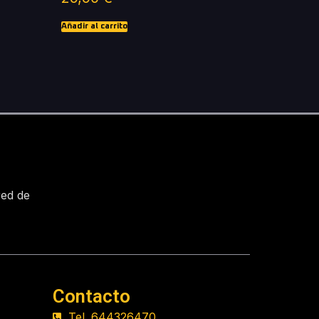
Añadir al carrito
red de
Contacto
Tel. 644326470