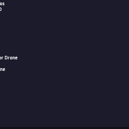
ros
D
or Drone
one