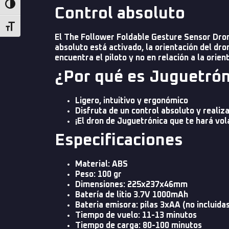
Alternar alto contraste
Control absoluto
Alternar tamaño de letra
El The Follower Foldable Gesture Sensor Drone
absoluto está activado, la orientación del dro
encuentra el piloto y no en relación a la orien
¿Por qué es Juguetró
Ligero, intuitivo y ergonómico
Disfruta de un control absoluto y realiz
¡El dron de Juguetrónica que te hará vo
Especificaciones
Material: ABS
Peso: 100 gr
Dimensiones: 225x237x46mm
Batería de litio 3.7V 1000mAh
Bateria emisora: pilas 3xAA (no incluidas
Tiempo de vuelo: 11-13 minutos
Tiempo de carga: 80-100 minutos