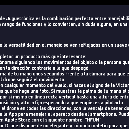
de Juguetrónica es la combinación perfecta entre manejabil
 rango de funciones y lo convierten, sin duda alguna, en una
o la versatilidad en el manejo se ven reflejados en un suave e
mpletar un producto más que interesante:
tónoma siguiendo los movimientos del objeto o la persona qu
en la dirección contraria a la que despegó.
ma de tu mano unos segundos frente a la cámara para que el
l drone seguirá el movimiento.
en cualquier momento del vuelo, si haces el signo de la Victo
s que te haga una foto. Si muestras la palma de tu mano el d
or sí mismo en línea recta vertical hasta una altura de entr
sición y altura fija esperando a que empieces a pilotarlo
l drone en todas las direcciones, con la ventaja de tener do
de la App para manejar el aparato desde el smartphone. Pued
en Apple Store con el siguiente nombre: “HFUN”.
 Drone dispone de un elegante y cómodo maletín para que pu