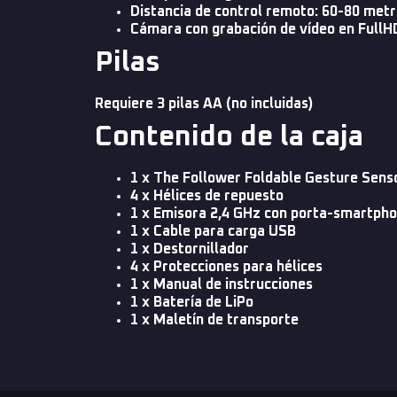
Distancia de control remoto: 60-80 met
Cámara con grabación de vídeo en FullH
Pilas
Requiere 3 pilas AA (no incluidas)
Contenido de la caja
1 x The Follower Foldable Gesture Sens
4 x Hélices de repuesto
1 x Emisora 2,4 GHz con porta-smartph
1 x Cable para carga USB
1 x Destornillador
4 x Protecciones para hélices
1 x Manual de instrucciones
1 x Batería de LiPo
1 x Maletín de transporte