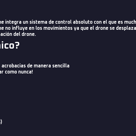
 integra un sistema de control absoluto con el que es mucho
ne no influye en los movimientos ya que el drone se desplaza 
tación del drone.
nico?
a acrobacias de manera sencilla
lar como nunca!
)