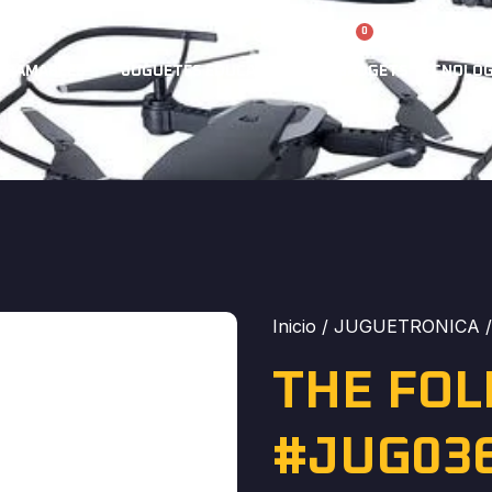
0
Cuent
0,00
€
GRAMABLES
JUGUETES EDUCATIVOS
GADGETS TECNOLÓG
Inicio
/
JUGUETRONICA
/
THE FO
#JUG03