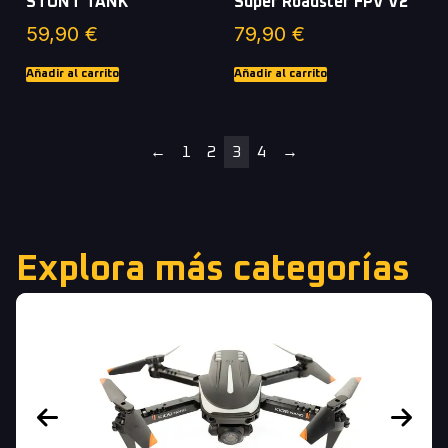
STUNT TANK
Super Roadster FPV V2
59,90
€
79,90
€
Añadir al carrito
Añadir al carrito
←
1
2
3
4
→
Explora más categorías