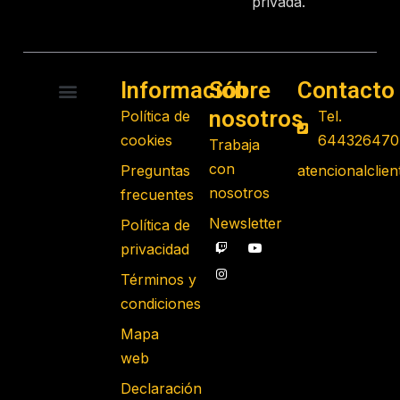
privada.
Información
Sobre
Contacto
nosotros
Política de
Tel.
RADIO CONTROL
ROBOTS PROGRAMABLES
JUGUETES EDUCATIVOS
GADGETS TECNOLÓGICOS
REGALOS FRIKIS
JUEGOS DE MESA
cookies
644326470
Trabaja
con
Preguntas
atencionalcli
nosotros
frecuentes
Newsletter
Política de
privacidad
Términos y
condiciones
Mapa
web
Declaración